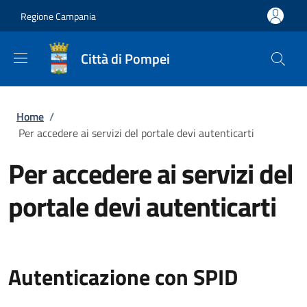
Salta al contenuto principale
Skip to footer content
Regione Campania
Città di Pompei
Briciole di pane
Home
/
Per accedere ai servizi del portale devi autenticarti
Per accedere ai servizi del
portale devi autenticarti
Autenticazione con SPID