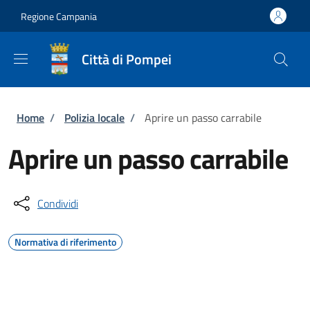
Salta al contenuto principale
Skip to footer content
Regione Campania
Città di Pompei
Briciole di pane
Home
/
Polizia locale
/
Aprire un passo carrabile
Aprire un passo carrabile
Condividi
Normativa di riferimento