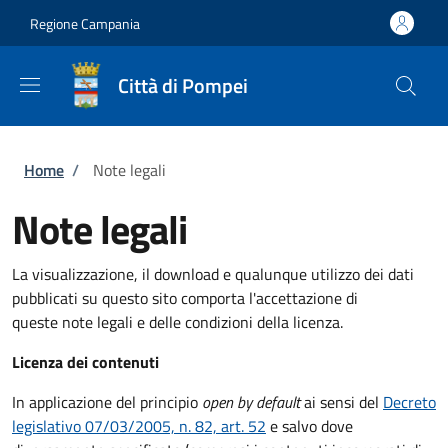
Salta al contenuto principale
Skip to footer content
Regione Campania
Città di Pompei
Briciole di pane
Home
/
Note legali
Note legali
La visualizzazione, il download e qualunque utilizzo dei dati
pubblicati su questo sito comporta l'accettazione di
queste note legali e delle condizioni della licenza.
Licenza dei contenuti
In applicazione del principio
open by default
ai sensi del
Decreto
legislativo 07/03/2005, n. 82, art. 52
e salvo dove