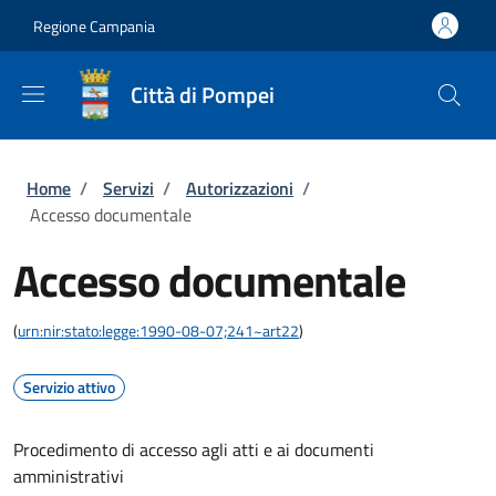
Salta al contenuto principale
Skip to footer content
Regione Campania
Città di Pompei
Briciole di pane
Home
/
Servizi
/
Autorizzazioni
/
Accesso documentale
Accesso documentale
(
urn:nir:stato:legge:1990-08-07;241~art22
)
Servizio attivo
Procedimento di accesso agli atti e ai documenti
amministrativi