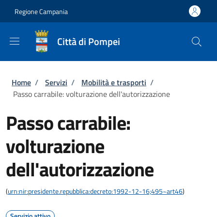
Salta al contenuto principale
Skip to footer content
Regione Campania
Città di Pompei
Briciole di pane
Home
/
Servizi
/
Mobilità e trasporti
/
Passo carrabile: volturazione dell'autorizzazione
Passo carrabile:
volturazione
dell'autorizzazione
(
urn:nir:presidente.repubblica:decreto:1992-12-16;495~art46
)
Servizio attivo